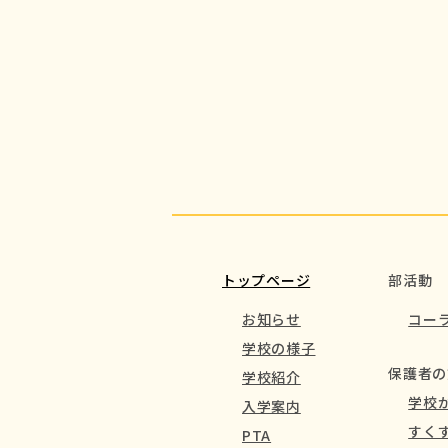
トップページ
部活動
お知らせ
コー
学校の様子
保護者の
学校紹介
学校
入学案内
すく
PTA