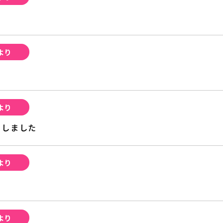
より
た
より
トしました
より
より