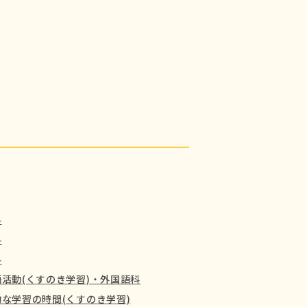
科
科
科
活動(くすのき学習)・外国語科
な学習の時間(くすのき学習)