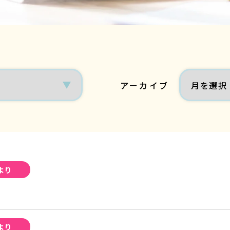
アーカイブ
より
より