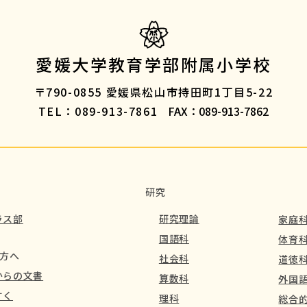
愛媛大学教育学部附属小学校
〒790-0855
愛媛県松山市持田町1丁目5-22
TEL：089-913-7861
FAX：089-913-7862
研究
ラス部
研究理論
家庭
国語科
体育
方へ
社会科
道徳
からの文書
算数科
外国語
すく
理科
総合的