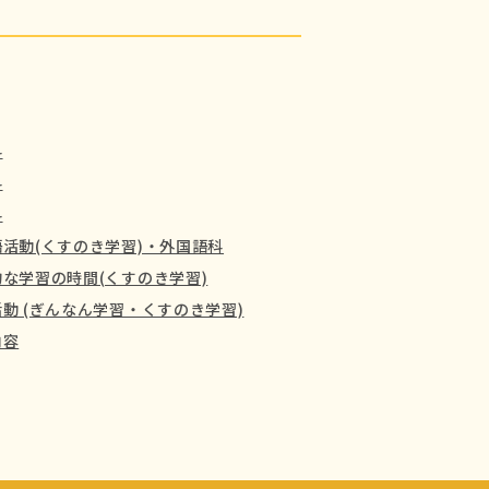
科
科
科
活動(くすのき学習)・外国語科
な学習の時間(くすのき学習)
動 (ぎんなん学習・くすのき学習)
内容