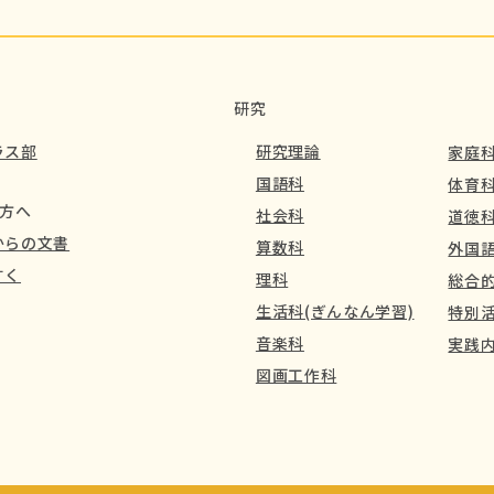
研究
ラス部
研究理論
家庭
国語科
体育
方へ
社会科
道徳
からの文書
算数科
外国語
すく
理科
総合的
生活科(ぎんなん学習)
特別活
音楽科
実践
図画工作科