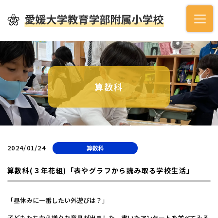
算数科
2024/01/24
算数科
算数科(３年花組)「表やグラフから読み取る学校生活」
「昼休みに一番したい外遊びは？」
子どもたちから様々な意見が出ました。書いたアンケートを並べてみる