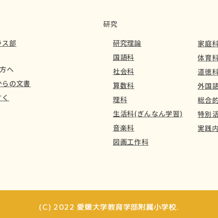
研究
ラス部
研究理論
家庭
国語科
体育
方へ
社会科
道徳
からの文書
算数科
外国語
すく
理科
総合的
生活科(ぎんなん学習)
特別活
音楽科
実践
図画工作科
(C) 2022 愛媛大学教育学部附属小学校.