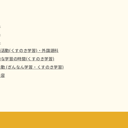
科
科
科
活動(くすのき学習)・外国語科
な学習の時間(くすのき学習)
動 (ぎんなん学習・くすのき学習)
内容